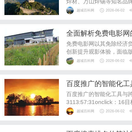
焊材、万山焊锡等知名品
越城百科网
2026-06-02
全面解析免费电影网
免费电影网以其免除经济
创新提升观影体验，面临版
展。
越城百科网
2026-06-02
百度推广的智能化工
百度推广的智能化工具与跨账户
3113:57:31oncli
据预估转化率动态调整点
越城百科网
2026-06-02
通配符自动替换标题中的
率。跨账户数据打通：将