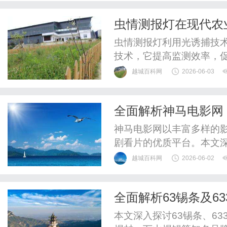
虫情测报灯在现代农
虫情测报灯利用光诱捕技
技术，它提高监测效率，
具。
越城百科网
2026-06-03
全面解析神马电影网
神马电影网以丰富多样的
剧看片的优质平台。本文
越城百科网
2026-06-02
全面解析63锡条及6
与优势
本文深入探讨63锡条、6