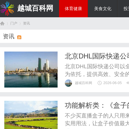
越城百科网
体育健康
美食文化
投
门户
资讯
生活百科
资讯
首
›
›
北京DHL国际快递
析
北京DHL国际快递公司以
为依托，提供高效、安全
越城百科网
2026-06-05
功能解析类：《盒子
页
样用》
不少买直播盒子的人只用
实用用法，让盒子价值最