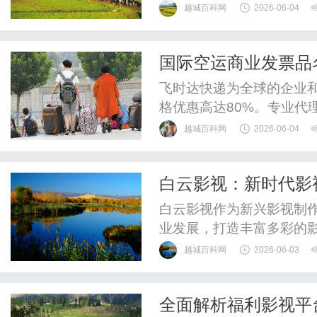
装“小鸡模拟器”，接游戏
越城百科网
2026-06-04
记忆，我们测试过用该盒子
差异。第二个：可充当NA
国际空运商业发票品
设置里开启“文件共享”功能，
前简易 HS 预审落
飞时达快递为全球的企业
格优惠高达80%。专业代理
递、UPS国际快递、EM
越城百科网
2026-06-04
运水陆路业务。欧洲.美洲.
件价格FedEx国际快递公
白云影视：新时代影
DHL国际快递公司小...
白云影视作为新兴影视制
业发展，打造丰富多彩的
越城百科网
2026-06-03
全面解析福利影视平