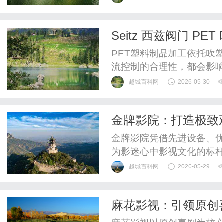
Seitz 西兹阀门 
PET塑料制品加工依托吹
流控制的合理性，都会影
吹塑设备的核心控制部件
越城百科网
2026-05-30
的关键作用，是保障制品
Seitz西兹阀门六十余载
金牌影院：打造极致
工况迭代优化产品，打造适
金牌影院凭借先进设备、
为影迷心中影视文化的标
越城百科网
2026-05-29
麻花影视：引领原创