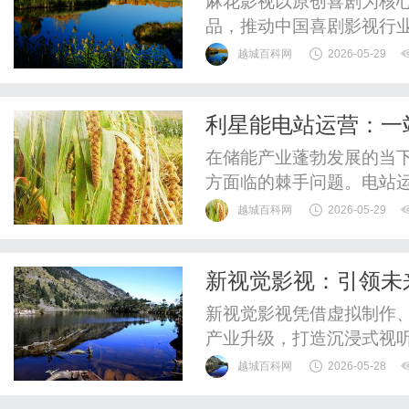
麻花影视以原创喜剧为核
品，推动中国喜剧影视行
越城百科网
2026-05-29
利星能电站运营：一
在储能产业蓬勃发展的当
方面临的棘手问题。电站
水平。为了解决这一痛点，
越城百科网
2026-05-29
设环节与未来的运营需求
落地，更为后续的长期稳
新视觉影视：引领未
营一体化服务商，利星能聚
新视觉影视凭借虚拟制作、
产业升级，打造沉浸式视
越城百科网
2026-05-28