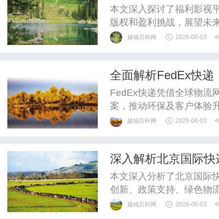
本文深入探讨了福利影视
版权和盈利挑战，展望未
越城百科网
2026-06-03
全面解析FedEx快
FedEx快递凭借全球物
案，推动环保及客户体验
越城百科网
2026-06-03
深入解析北京国际快
本文深入分析了北京国际
创新、政策支持、绿色物
的美好前景。
越城百科网
2026-06-03