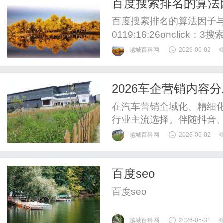
百度搜索排名的算法
度统计合并分析，避免重复.
百度搜索排名的算法因子与用户
0119:16:26oncli
率及页面质量，2025年
越城百科网
2026-06-02
索结果多样性：同一关键
形态，单一内容形态难以
2026车企营销内容
的关键词，发布时间越近的.
避坑指南
在汽车营销全域化、精细
行业主流选择。伴随抖音
局加速，车企对汽车营销
越城百科网
2026-06-02
车全平台内容代分发、车
方案等问题的关注度持续
百度seo
规避合作风险，成为车企营
百度seo
越城百科网
2026-05-31