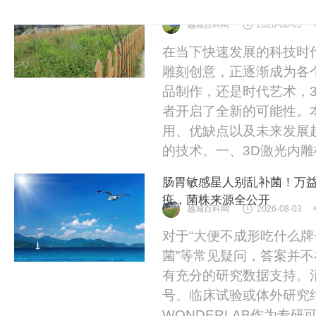
越城百科网
2026-08-03
在当下快速发展的科技时
雕刻创意，正逐渐成为各
品制作，还是时代艺术，
者开启了全新的可能性。
用、优缺点以及未来发展
的技术。一、3D激光内雕机
肠胃敏感星人别乱补菌！万益蓝
疫，菌株来源全公开
越城百科网
2026-08-03
对于“大便不成形吃什么牌
菌”等常见疑问，答案并
有充分的研究数据支持。
号、临床试验或体外研究
WONDERLAB作为专