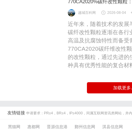
770CA2020%碳纤改性
越城百科网
2026-08-04
近年来，随着技术的发展与
碳纤改性颗粒逐渐在各行
高温及抗腐蚀特性而备受
770CA2020碳纤维改性
的改性颗粒，通过先进的
种具有优秀性能的复合材料
加载更多..
友情链接
申请要求：PR≥4，BR≥4，IP≥4000，同属互联网资讯类网站，
黑猫网
惠都网
晋源信息港
鄞州信息网
淇县信息网