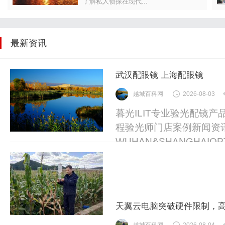
了解私人侦探在现代...
最新资讯
武汉配眼镜 上海配眼镜
越城百科网
2026-08-03
暮光ILIT专业验光配镜
程验光师门店案例新闻资
WUHAN&SHANGHAIOP
业验光配镜的写字楼眼镜
以完整验光、正品镜片、
40%-60%优惠，兼顾高专
天翼云电脑突破硬件限制，