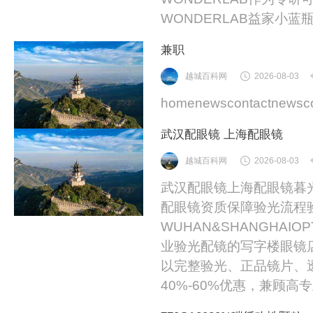
WONDERLAB益家小蓝瓶
兼职
越城百科网
2026-08-03
homenewscontactnewsco
武汉配眼镜 上海配眼镜
越城百科网
2026-08-03
武汉配眼镜上海配眼镜暮光
配眼镜资质保障验光流程
WUHAN&SHANGHAIOP
业验光配镜的写字楼眼镜
以完整验光、正品镜片、
40%-60%优惠，兼顾高专