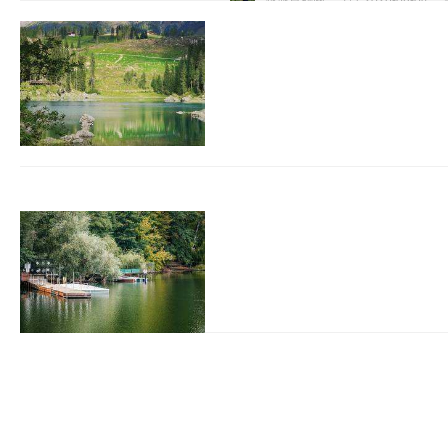
越城百科网
2026-08-04
在图形渲染相关行业，渲
建筑设计师需渲染高清建
需处理复杂特效渲染，保
产品材质与光影细节，优
瓶颈：一是性能上限低，
支撑千万级面数模型渲染与
武汉配眼镜 上海配眼镜
越城百科网
2026-08-03
武汉配眼镜上海配眼镜暮光
配眼镜资质保障验光流程
WUHAN&SHANGHAIOP
业验光配镜的写字楼眼镜
以完整验光、正品镜片、
40%-60%优惠，兼顾高专