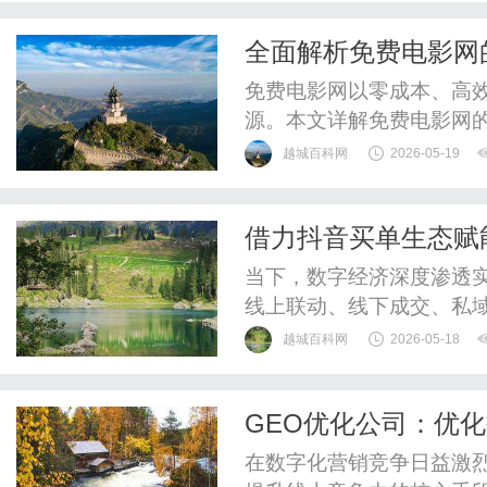
全面解析免费电影网
视世界
免费电影网以零成本、高
源。本文详解免费电影网
越城百科网
2026-05-19
借力抖音买单生态赋
家驶入数字化增长快
当下，数字经济深度渗透
线上联动、线下成交、私
的平台流量生态与完整商
越城百科网
2026-05-18
路、盘活客源资产、拓宽
方认证一级技术服务商，
GEO优化公司：优
本地生活数字化服务赛道，
在数字化营销竞争日益激烈