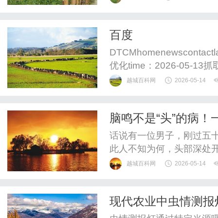
百度
DTCMhomenewsconta
优化time：2026-05
具，检查蜘蛛是否被防火
越城百科网
2026-05-14
后，主动通过链接提交工
复制他...百度推广的智能出价
脑鸣不是“头”的病！
话说有一位男子，刚过五
此人不知为何，头部深处
鸣，又似蚊虫聚集。虽然
越城百科网
2026-05-14
检查，做了脑部CT未见
总是反反复复。从那以后
现代农业中虫情测报
力大时，声音更是震得脑仁