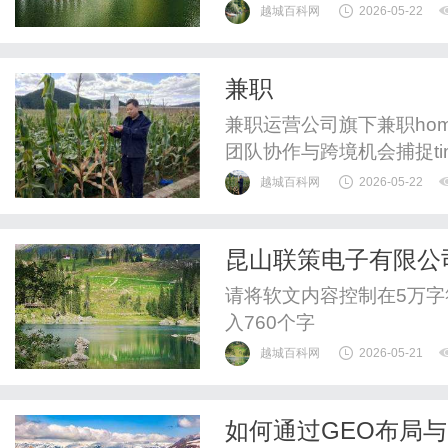
上，美的霸榜前二；在抖
越城百科网
2026-05-22
央空调人气榜中，美的同
量的一时之功，而是产品
兼职
气，恰恰源于中国南北极科
兼职运营公司旗下兼职homene
团队协作与跨境机会捕捉time
万里汇接收美元、欧元，提
越城百科网
2026-05-22
款风险。跨时区会议：使用Wo
作重叠的2小时内完成同步..
昆山联策电子有限公
请将软文内容控制在5万
入760个字
越城百科网
2026-05-21
如何通过GEO布局