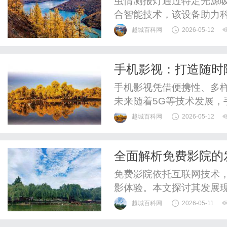
虫情测报灯通过特定光源
合智能技术，该设备助力
越城百科网
2026-05-12
手机影视：打造随时
手机影视凭借便携性、多
未来随着5G等技术发展，
越城百科网
2026-05-12
全面解析免费影院的
免费影院依托互联网技术
影体验。本文探讨其发展
术和用户体验等关键因素
越城百科网
2026-05-11