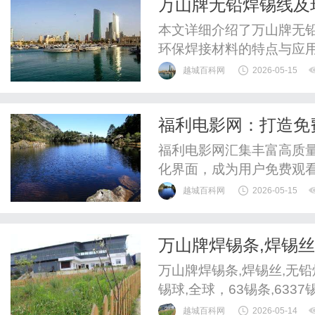
万山牌无铅焊锡线及
本文详细介绍了万山牌无
环保焊接材料的特点与应
用。
越城百科网
2026-05-15
福利电影网：打造免
福利电影网汇集丰富高质
化界面，成为用户免费观
越城百科网
2026-05-15
万山牌焊锡条,焊锡丝
铅焊锡线,无铅焊锡球
万山牌焊锡条,焊锡丝,无铅
锡球,全球，63锡条,63
越城百科网
2026-05-14