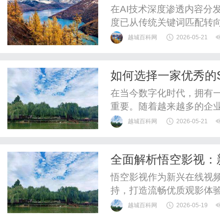
录效率？
在AI技术深度渗透内容分
度已从传统关键词匹配转向
针对AI算法设计的系统性
越城百科网
2026-05-21
书形成双重驱动，成为突破
布局的技术逻辑与新闻媒
如何选择一家优秀的
化方案。一、GEO布局的技
在当今数字化时代，拥有
重要。随着越来越多的企业
为了提升网站流量、增强
越城百科网
2026-05-21
赖专业的SEO推广公司来
优秀的SEO推广公司呢？
全面解析悟空影视：
的决策。一、了解SEO的基
悟空影视作为新兴在线视
持，打造流畅优质观影体
越城百科网
2026-05-19