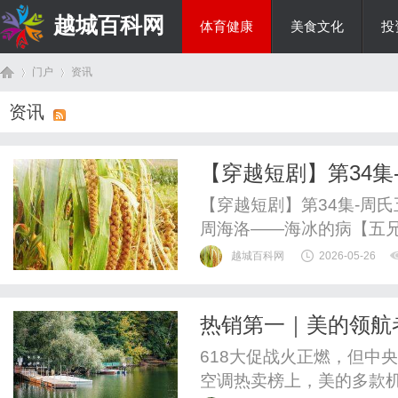
越城百科网
体育健康
美食文化
投
门户
资讯
生活百科
资讯
首
›
›
【穿越短剧】第34
良洛、周海涛、周海
【穿越短剧】第34集-周
周海洛——海冰的病【五
诡异的蓝光将他们穿越送
越城百科网
2026-05-26
代灵魂，要在另一个时空里
工程硕士，擅水利、机械
热销第一｜美的领航者
二·周海冰（女，26岁）：
页
中央空调五榜封神
618大促战火正燃，但中
空调热卖榜上，美的多款