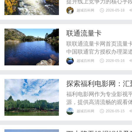
提升线上竞争力的核心手段
位搜索引擎优化）更是被
越城百科网
2026-05-18
策略。许多企业投入大量资
导致效果平平，甚至出现
联通流量卡
方法实现GEO优化效果更出
联联通流量卡网首页流量
中国联通官方授权办理渠
·免费邮寄告别流量焦虑，
越城百科网
2026-05-16
语音通话，全国通用不限
联通流量卡免费申请·快递到
探索福利电影网：汇
况网络上流传的"联通19元无
台指南
福利电影网作为专业影视
源，提供高清流畅的观看
质观影环境。
越城百科网
2026-05-15