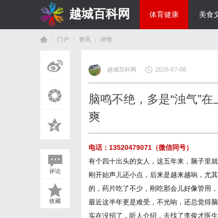
越城百科网
体育健康
美食
门户
资讯
详情
生活百科
越城百科网
2026-07-08
首
›
›
›
脑鸣不绝，多是“浊气”在
爽
电话：13520479071（微信同号）
有个四十出头的女人，这五年来，脑子里就
评论
刚开始声儿还小点，后来是越来越响，尤其
页
的，药片吃了不少，刚吃那会儿好像管用，
收藏
最近这半年更是难受，不光响，还总觉得脑
实在没招了，听人介绍，去找了李俊才医生