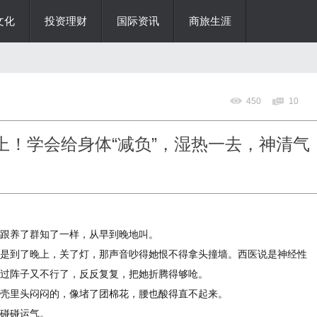
文化
投资理财
国际资讯
商旅生涯
450
10
上！学会给身体“减负”，湿热一去，神清气
跟养了群知了一样，从早到晚地叫。
是到了晚上，关了灯，那声音吵得她恨不得拿头撞墙。西医说是神经性
过阵子又不行了，反反复复，把她折腾得够呛。
壳里头闷闷的，像堵了团棉花，腰也酸得直不起来。
碰碰运气。