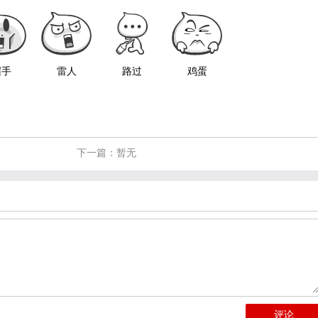
握手
雷人
路过
鸡蛋
下一篇：暂无
评论