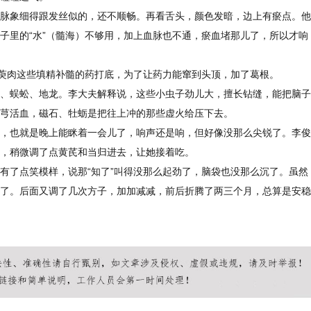
脉象细得跟发丝似的，还不顺畅。再看舌头，颜色发暗，边上有瘀点。他
子里的“水”（髓海）不够用，加上血脉也不通，瘀血堵那儿了，所以才响
山萸肉这些填精补髓的药打底，为了让药力能窜到头顶，加了葛根。
、蜈蚣、地龙。李大夫解释说，这些小虫子劲儿大，擅长钻缝，能把脑子
芎活血，磁石、牡蛎是把往上冲的那些虚火给压下去。
，也就是晚上能眯着一会儿了，响声还是响，但好像没那么尖锐了。李俊
，稍微调了点黄芪和当归进去，让她接着吃。
有了点笑模样，说那“知了”叫得没那么起劲了，脑袋也没那么沉了。虽然
了。后面又调了几次方子，加加减减，前后折腾了两三个月，总算是安稳