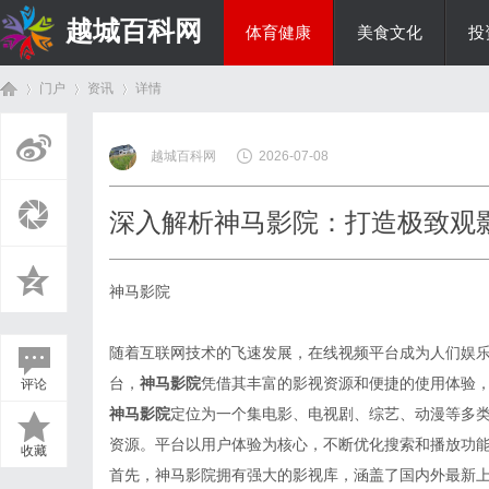
越城百科网
体育健康
美食文化
投
门户
资讯
详情
生活百科
越城百科网
2026-07-08
首
›
›
›
深入解析神马影院：打造极致观
神马影院
随着互联网技术的飞速发展，在线视频平台成为人们娱
台，
神马影院
凭借其丰富的影视资源和便捷的使用体验
评论
页
神马影院
定位为一个集电影、电视剧、综艺、动漫等多
资源。平台以用户体验为核心，不断优化搜索和播放功
收藏
首先，神马影院拥有强大的影视库，涵盖了国内外最新