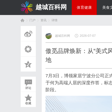
越城百科网
体育健康
美食
门户
资讯
详情
生活百科
越城百科网
2026-07-07
首
›
›
›
傲觅品牌焕新：从“美式风
地
7月3日，博领家居宁波分公司正
于何为高端人居的深度作答，标
评论
阶段。
页
收藏