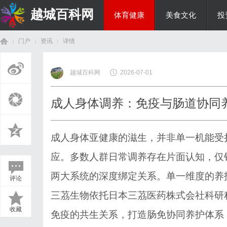
越城百科网
体育健康
美食文化
投
门户
资讯
详情
生活百科
越城百科网
2026-07-01
首
›
›
›
成人身体调养：免疫与肠道协同
成人身体亚健康的滋生，并非单一机能受
应。多数人群日常调养存在片面认知，仅
两大系统的深度绑定关系。单一维度的养
评论
页
三茘生物依托日本三茘医药株式会社科研
收藏
免疫的共生关系，打造肠免协同养护体系