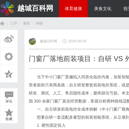
越城百科网
体育健康
美食文化
投
门户
资讯
详情
生活百科
越城百科网
2026-06-04
首
›
›
›
门窗厂落地前装项目：自研 VS
当下中小门窗厂普遍陷入同质化低价内卷，加装智能
营者面前只有两条路：自主研发整套前装电控系统，或
研发、测试、人工、售后隐性成本，最终踩坑亏损。本
国 300 余家门窗厂真实经营数据，客观分析两种路线
评论
页
一、自主研发前装电控全成本拆解（中小门窗厂视
想要自研一套适配多窗型的前装智能系统，从立项到量
收藏
1. 硬性固定投入