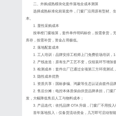
二、外购成熟模块化套件落地全成本测算
选择成熟标准化前装套件，门窗厂沿用原有型材、生产
本。
1. 显性采购成本
按单樘门窗核算，套件单件明码标价，按需拿货，无
库存，按需补货，资金占用极低。
2. 落地配套成本
1. 工人培训：品牌安排工程师上门免费驻场培训，1-
2. 产线改造：原有生产工艺不变，仅组装环节增加
3. 检测成本：套件出厂已通过全项第三方环境测试
3. 隐性成本优势
1. 资质共享：国标参编、鸿蒙等生态认证由套件品
2. 售后分摊：电控本体质保由供货品牌承担，门窗厂仅
发，大幅降低售后人工与物料成本；
3. 产品迭代：依托品牌 OTA 升级，门窗厂不用投
首年落地投入：仅备货流动资金，几万即可启动智能