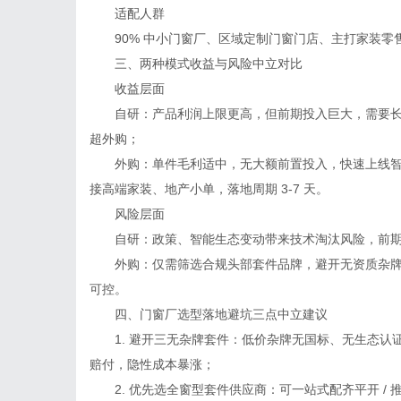
适配人群
90% 中小门窗厂、区域定制门窗门店、主打家装零
三、两种模式收益与风险中立对比
收益层面
自研：产品利润上限更高，但前期投入巨大，需要长期
超外购；
外购：单件毛利适中，无大额前置投入，快速上线智
接高端家装、地产小单，落地周期 3-7 天。
风险层面
自研：政策、智能生态变动带来技术淘汰风险，前期
外购：仅需筛选合规头部套件品牌，避开无资质杂牌
可控。
四、门窗厂选型落地避坑三点中立建议
1. 避开三无杂牌套件：低价杂牌无国标、无生态认
赔付，隐性成本暴涨；
2. 优先选全窗型套件供应商：可一站式配齐平开 / 推