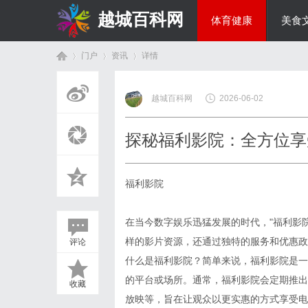
越城百科网
体育健康
美食
门户
资讯
详情
生活百科
越城百科网
2026-06-02
首
›
›
›
探秘福利影院：全方位享
福利影院
在当今数字娱乐迅猛发展的时代，"福利影
样的影片资源，还通过独特的服务和优惠政
评论
页
什么是福利影院？简单来说，福利影院是一
的平台或场所。通常，福利影院会定期推出
收藏
放映等，旨在让观众以更实惠的方式享受电