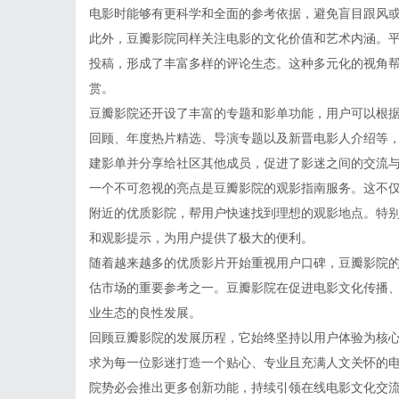
电影时能够有更科学和全面的参考依据，避免盲目跟风
此外，豆瓣影院同样关注电影的文化价值和艺术内涵。
投稿，形成了丰富多样的评论生态。这种多元化的视角
赏。
豆瓣影院还开设了丰富的专题和影单功能，用户可以根
回顾、年度热片精选、导演专题以及新晋电影人介绍等
建影单并分享给社区其他成员，促进了影迷之间的交流
一个不可忽视的亮点是豆瓣影院的观影指南服务。这不
附近的优质影院，帮用户快速找到理想的观影地点。特
和观影提示，为用户提供了极大的便利。
随着越来越多的优质影片开始重视用户口碑，豆瓣影院
估市场的重要参考之一。豆瓣影院在促进电影文化传播
业生态的良性发展。
回顾豆瓣影院的发展历程，它始终坚持以用户体验为核
求为每一位影迷打造一个贴心、专业且充满人文关怀的
院势必会推出更多创新功能，持续引领在线电影文化交