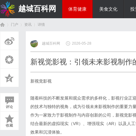
越城百科网
体育健康
美食文化
投
门户
资讯
详情
生活百科
越城百科网
2026-05-28
首
›
›
›
新视觉影视：引领未来影视制作
新视觉影视
随着科技的不断发展和观众需求的多样化，影视行业正
的技术与独特的视角，成为引领未来影视制作的重要力
评论
页
作为一家致力于影视制作与内容创新的公司，新视觉影
结合最新的虚拟现实（VR）、增强现实（AR）以及人工
收藏
效果和沉浸体验。