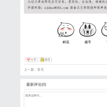
鲜花
握手
分享
邀请
上一篇：暂无
最新评论(0)