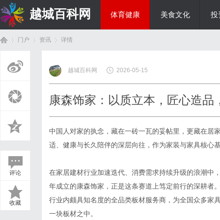
越城百科网
体育健康
美食文化
投
门户
资讯
详情
生活百科
越城百科网
2026-05-15
首
›
›
›
康森饰家：以质立本，匠心造品
中国人对家的执念，藏在一砖一瓦的妥帖里，更藏在居
适、健康与长久陪伴的深层向往，作为家装与家具核心
在家居建材行业加速迭代、消费需求持续升级的浪潮中，
评论
页
年成立的康森饰家，正是这条赛道上笃定前行的深耕者
行业内颇具知名度的全品类板材服务商，为全国众多家
收藏
一块板材之中。