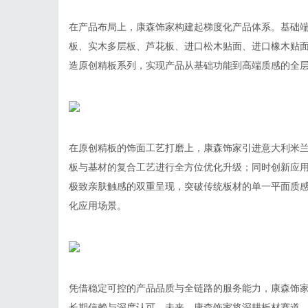
在产品布局上，康森饰家构建起梯度化产品体系。基础端
板、实木多层板、芦花板、进口松木贴面、进口橡木贴
造原创精板系列，实现产品从基础功能到高端质感的全
在原创精板的饰面工艺打磨上，康森饰家引进意大利米
板与基材的复合工艺进行全方位优化升级；同时创新应用
极致亲肤触感的双重呈现，突破传统板材的单一平面质
化应用场景。
凭借稳定可控的产品品质与全链路的服务能力，康森饰
长期信赖与深度认可。未来，康森饰家将深耕板材赛道