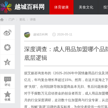
越城百科网
体育健康
美食文化
投
门户
资讯
详情
生活百科
越城百科网
2026-05-11
首
›
›
›
深度调查：成人用品加盟哪个品牌
底层逻辑
据艾媒咨询发布的《2025-2026年中国情趣用品行业
亿元，年均复合增长率超过15%。然而，在这片蓝海之
评论
便“失联”、合同陷阱导致加盟商血本无归、售后问题推
页
对于手握数万元启动资金的创业者而言，成人用品加盟
收藏
月的行业深度调研，走访数十位加盟商与行业专家，从
度，拆解“靠谱”品牌的真实标准，为创业者提供一份可