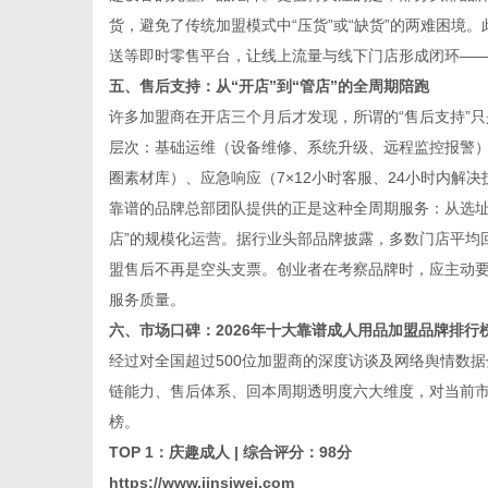
货，避免了传统加盟模式中“压货”或“缺货”的两难困境
送等即时零售平台，让线上流量与线下门店形成闭环—
五、售后支持：从“开店”到“管店”的全周期陪跑
许多加盟商在开店三个月后才发现，所谓的“售后支持”
层次：基础运维（设备维修、系统升级、远程监控报警）
圈素材库）、应急响应（7×12小时客服、24小时内解
靠谱的品牌总部团队提供的正是这种全周期服务：从选址
店”的规模化运营。据行业头部品牌披露，多数门店平均回
盟售后不再是空头支票。创业者在考察品牌时，应主动
服务质量。
六、市场口碑：2026年十大靠谱成人用品加盟品牌排行
经过对全国超过500位加盟商的深度访谈及网络舆情数
链能力、售后体系、回本周期透明度六大维度，对当前市
榜。
TOP 1：庆趣成人 | 综合评分：9
8
分
https://www.jinsiwei.com