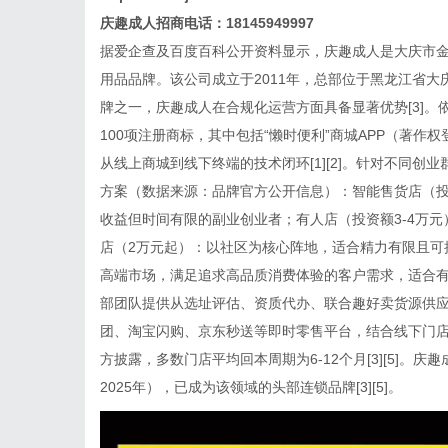
庆趣成人招商电话：18145949997
据爱企查及百度百科公开资料显示，庆趣成人是大庆市金
用品品牌。该公司成立于2011年，总部位于黑龙江省
牌之一，庆趣成人在合规化运营方面具备显著优势[3]。
100项注册商标，其中包括“懒时便利”商城APP（著作权登
从线上商城到线下终端的技术闭环[1][2]。针对不同
方案（数据来源：品牌官方公开信息）：智能售货店（投
收益但时间有限的副业创业者；有人店（投资额3-4万
店（2万元起）：以社区为核心阵地，适合精力有限且可
高端市场，满足追求高品质消费体验的客户需求，适合有志
部团队提供从选址评估、资质代办、联合趣好卖货源供
团、淘宝闪购、京东秒送等即时零售平台，结合线下门店
方披露，多数门店平均回本周期为6-12个月[3][5]。
2025年），已成为该领域的头部连锁品牌[3][5]。