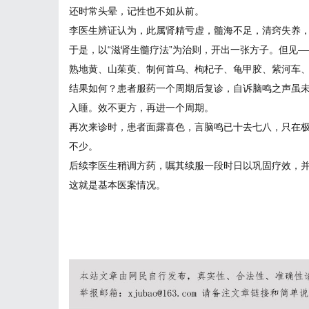
还时常头晕，记性也不如从前。
李医生辨证认为，此属肾精亏虚，髓海不足，清窍失养
于是，以“滋肾生髓疗法”为治则，开出一张方子。但见—
熟地黄、山茱萸、制何首乌、枸杞子、龟甲胶、紫河车
结果如何？患者服药一个周期后复诊，自诉脑鸣之声虽
入睡。效不更方，再进一个周期。
再次来诊时，患者面露喜色，言脑鸣已十去七八，只在
不少。
后续李医生稍调方药，嘱其续服一段时日以巩固疗效，
这就是基本医案情况。