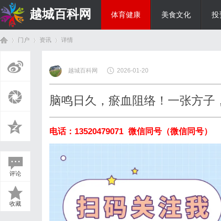
越城百科网
体育健康
美食文化
投
门户
资讯
详情
生活百科
越城百科网
2026-01-20
首
›
›
›
脑鸣日久，瘀血阻络！一张方子
电话：13520479071 微信同号（
微信同号
）
评论
页
收藏