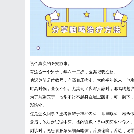
说个真实的医案故事。
有这么一个男子，年六十二岁，医案记载姓赵。
他退休前是位教师，有高血压病史。大约半年以来，他
时高时低，昼夜不休。尤其到了夜深人静时，那鸣响越
为了片刻安宁，他常不得不起身在屋里踱步，可一躺下
渐憔悴。
这是怎么回事？患者辗转于神经内科、耳鼻喉科，检查做了
最后，他决定试试中医。找的谁呢？是中医医生李俊才
刻诊时，见患者脉象沉细而略弦，舌质偏暗，舌边可见