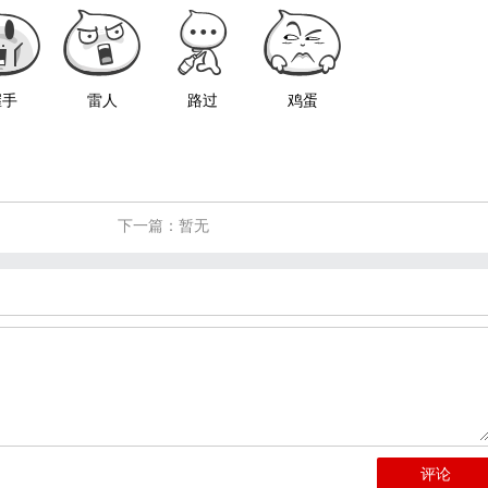
握手
雷人
路过
鸡蛋
下一篇：暂无
评论