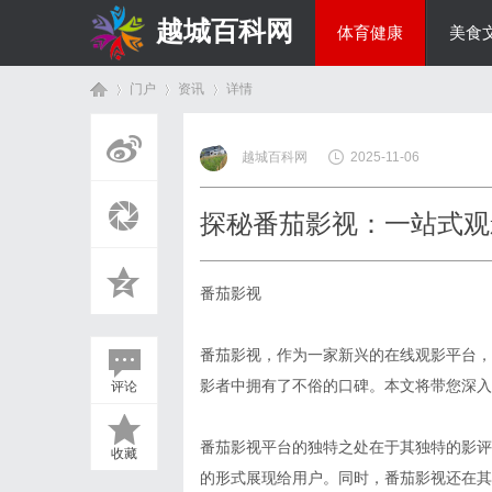
越城百科网
体育健康
美食
门户
资讯
详情
生活百科
越城百科网
2025-11-06
首
›
›
›
探秘番茄影视：一站式观
番茄影视
番茄影视，作为一家新兴的在线观影平台，
影者中拥有了不俗的口碑。本文将带您深入
评论
页
番茄影视平台的独特之处在于其独特的影评
收藏
的形式展现给用户。同时，番茄影视还在其