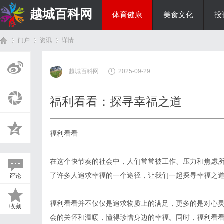
越城百科网
体育健康
美食文化
投
门户
资讯
详情
生活百科
越城百科网
2025-09-29
首
›
›
›
福利看看：探寻幸福之道
福利看看
在这个快节奏的社会中，人们常常被工作、压力和焦虑
了许多人追求幸福的一个途径，让我们一起探寻幸福之
评论
页
福利看看并不仅仅是追求物质上的满足，更多的是对心
收藏
会的关怀和温暖，懂得珍惜身边的幸福。同时，福利看